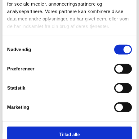
for sociale medier, annonceringspartnere og
os
analysepartnere. Vores partnere kan kombinere disse
data med andre oplysninger, du har givet dem, eller som
Kontakt
de har indsamlet fra din brug af deres tjenester.
Samtykkevalg
VINDUESPUDSER
Nødvendig
HUSUM
BEREGN PRIS
Præferencer
BEREGN PRIS
Vinduespudser Husum
Kontakt
Statistik
Kontakt os
Marketing
Udfyld formularen
Tillad alle